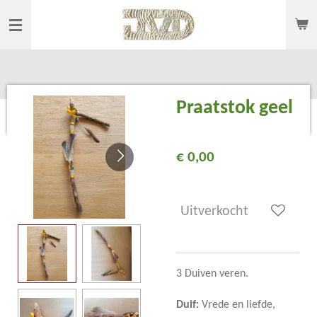
Ga
direct
naar
de
hoofdinhoud
Praatstok geel
€ 0,00
Uitverkocht
3 Duiven veren.
Duif:
Vrede en liefde,