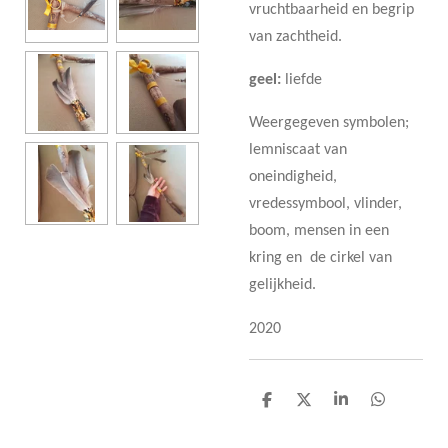
vruchtbaarheid en begrip
van zachtheid.
geel:
liefde
Weergegeven symbolen;
lemniscaat van
oneindigheid,
vredessymbool, vlinder,
boom, mensen in een
kring en de cirkel van
gelijkheid.
2020
D
D
S
D
e
e
h
e
l
e
a
l