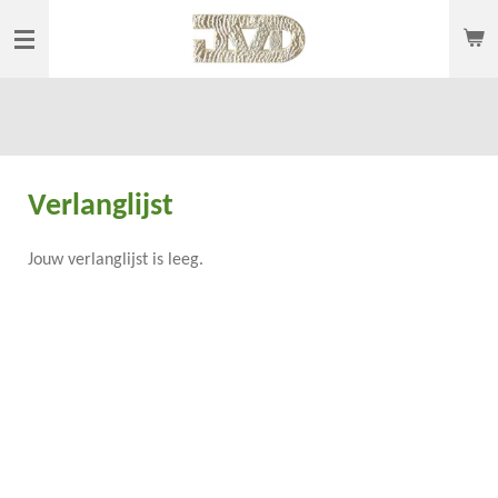
Ga
direct
naar
de
hoofdinhoud
Verlanglijst
Jouw verlanglijst is leeg.