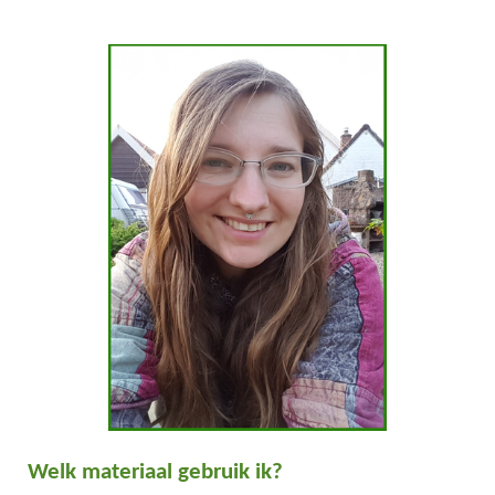
Welk materiaal gebruik ik?