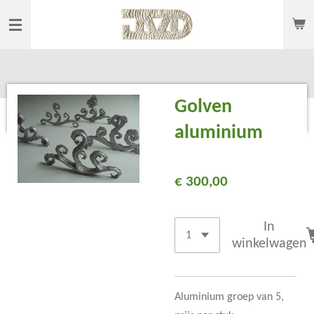
Ga
direct
naar
de
hoofdinhoud
Golven
aluminium
€ 300,00
In
winkelwagen
Aluminium groep van 5,