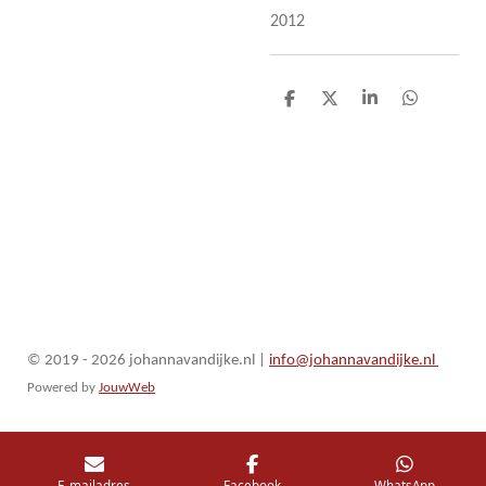
2012
D
D
S
D
e
e
h
e
l
e
a
l
e
l
r
e
n
e
n
© 2019 - 2026 johannavandijke.nl
|
info@johannavandijke.nl
Powered by
JouwWeb
E-mailadres
Facebook
WhatsApp