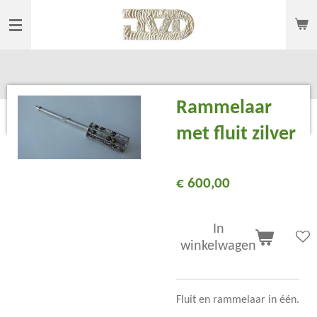
Ga
direct
naar
de
hoofdinhoud
Rammelaar
met fluit zilver
€ 600,00
In
winkelwagen
Fluit en rammelaar in één.