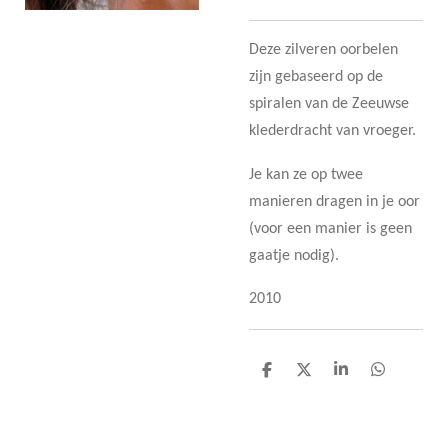
Deze zilveren oorbelen
zijn gebaseerd op de
spiralen van de Zeeuwse
klederdracht van vroeger.
Je kan ze op twee
manieren dragen in je oor
(voor een manier is geen
gaatje nodig).
2010
D
D
S
D
e
e
h
e
l
e
a
l
e
l
r
e
n
e
n