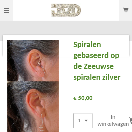
Ga
direct
naar
de
hoofdinhoud
Spiralen
gebaseerd op
de Zeeuwse
spiralen zilver
€ 50,00
In
winkelwagen