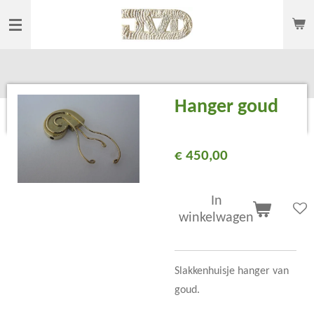
Ga
direct
naar
de
hoofdinhoud
Hanger goud
€ 450,00
In
winkelwagen
Slakkenhuisje hanger van
goud.