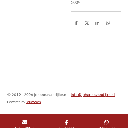
2009
D
D
S
D
e
e
h
e
l
e
a
l
e
l
r
e
n
e
n
© 2019 - 2026 johannavandijke.nl
|
info@johannavandijke.nl
Powered by
JouwWeb
E-mailadres
Facebook
WhatsApp