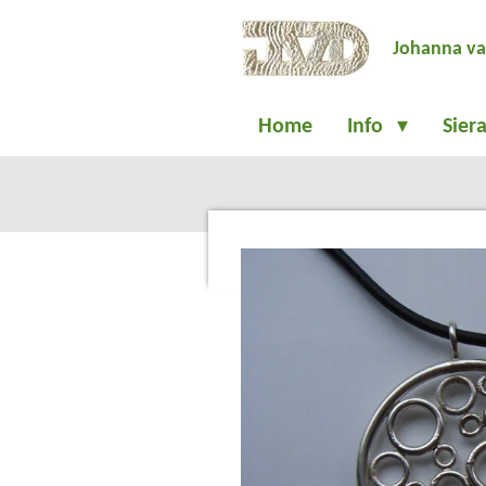
Ga
Johanna va
direct
naar
de
Home
Info
Sier
hoofdinhoud