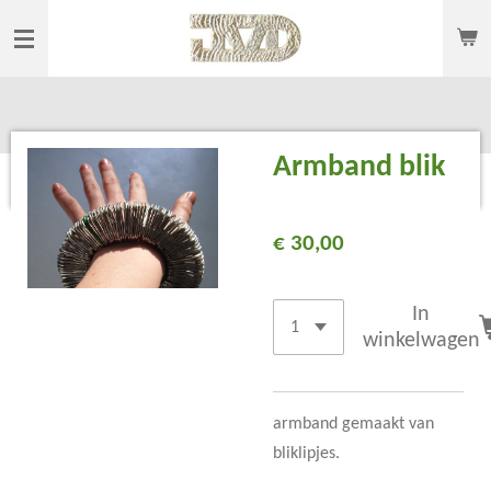
Ga
direct
naar
de
hoofdinhoud
Armband blik
€ 30,00
In
winkelwagen
armband gemaakt van
bliklipjes.