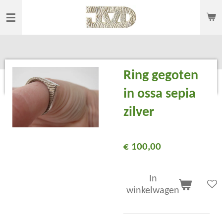
Ga
direct
naar
de
hoofdinhoud
Ring gegoten
in ossa sepia
zilver
€ 100,00
In
winkelwagen