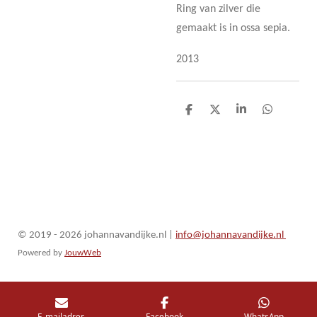
Ring van zilver die
gemaakt is in ossa sepia.
2013
D
D
S
D
e
e
h
e
l
e
a
l
e
l
r
e
n
e
n
© 2019 - 2026 johannavandijke.nl
|
info@johannavandijke.nl
Powered by
JouwWeb
E-mailadres
Facebook
WhatsApp