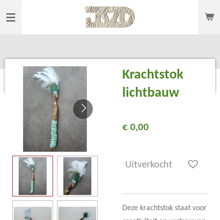
Ga
direct
naar
de
hoofdinhoud
Krachtstok
lichtbauw
€ 0,00
Uitverkocht
Deze krachtstok staat voor