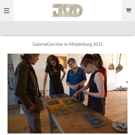
Ga
direct
naar
de
hoofdinhoud
GalerieGerritse in Middelburg 2015